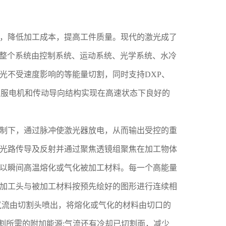
，降低加工成本，提高工件质量。现代的激光成了
例，整个系统由控制系统、运动系统、光学系统、水冷
光不受速度影响的等能量切割，同时支持DXP、
口伺服电机和传动导向结构实现在高速状态下良好的
制下，通过脉冲使激光器放电，从而输出受控的重
光路传导及反射并通过聚焦透镜组聚焦在加工物体
以瞬间高温熔化或气化被加工材料。每一个高能量
加工头与被加工材料按预先绘好的图形进行连续相
气流由切割头喷出，将熔化或气化的材料由切口的
切割所需的附加能源;气流还有冷却已切割面，减少