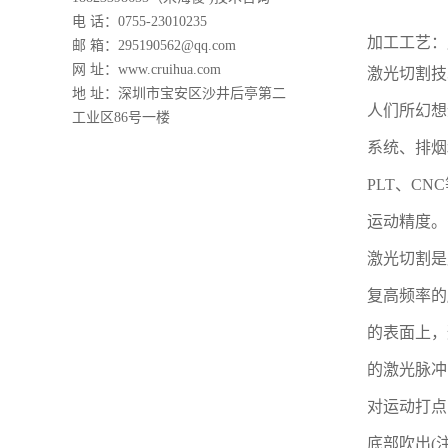
电 话：0755-23010235
加工工艺：展
邮 箱：295190562@qq.com
网 址：
www.cruihua.com
激光切割技
地 址：深圳市宝安区沙井后亭第二
人们所幻想
工业区86号一楼
系统、排烟
PLT、C
运动精度。
激光切割是
复高频率的
的表面上，
的激光脉冲
对运动打点
底部吹出(