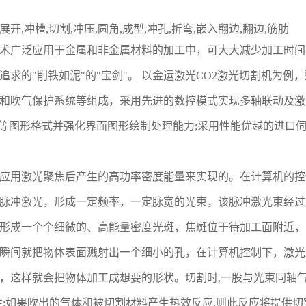
开,冲槽,切割,冲压,圆角,成型,冲孔,折弯,嵌入翻边,翻边,筋肋
术广泛应用于金属和非金属材料的加工中，可大大减少加工时间
追求的"削铁如泥"的"宝剑"。 以金运激光CO2激光切割机为
和吹气保护系统等组成，采用先进的数控模式实现多轴联动及激
NC等图形格式并强化界面图形绘制处理能力;采用性能优越的进
应用激光聚焦后产生的高功率密度能量来实现的。在计算机的控
脉冲激光，形成一定频率，一定脉宽的光束，该脉冲激光束经过
形成一个个细微的、高能量密度光斑，焦斑位于待加工面附近，
瞬间就把物体表面溅射出一个细小的孔，在计算机控制下，激光
，这样就会把物体加工成想要的形状。切割时,一股与光束同轴
注:如果吹出的气体和被切割材料产生热效反应,则此反应将提供