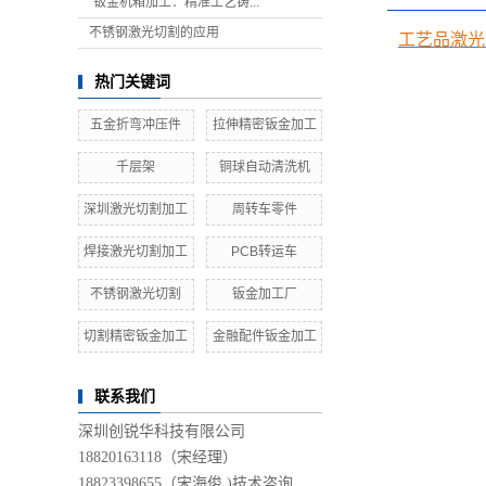
“钣金机箱加工：精准工艺铸...
不锈钢激光切割的应用
工艺品激光
热门关键词
五金折弯冲压件
拉伸精密钣金加工
千层架
铜球自动清洗机
深圳激光切割加工
周转车零件
焊接激光切割加工
PCB转运车
不锈钢激光切割
钣金加工厂
切割精密钣金加工
金融配件钣金加工
联系我们
深圳创锐华科技有限公司
18820163118（宋经理）
18823398655（宋海俊 )技术咨询