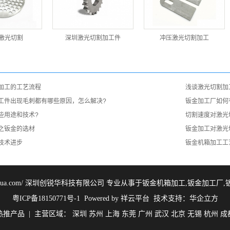
激光切割
深圳激光切割加工件
冲压激光切割加工
加工的工艺流程
浅谈激光切割加
工件出现毛刺都有哪些原因，怎么解决?
钣金加工厂如何
些用途和技术?
切割速度对激光
之钣金的选材
钣金加工对激光
技术进步
钣金机箱加工工
ww.cruihua.com/ 深圳创锐华科技有限公司 专业从事于
钣金机箱加工
,
钣金加工厂
,
粤ICP备18150771号-1
Powered by
祥云平台
技术支持：
华企立方
热推产品
| 主营区域：
深圳
苏州
上海
东莞
广州
武汉
北京
无锡
杭州
成