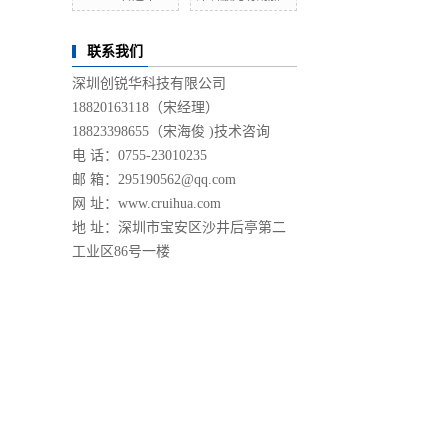
联系我们
深圳创锐华科技有限公司
18820163118（宋经理）
18823398655（宋海俊 )技术咨询
电 话：0755-23010235
邮 箱：295190562@qq.com
网 址：
www.cruihua.com
地 址：深圳市宝安区沙井后亭第二
工业区86号一楼