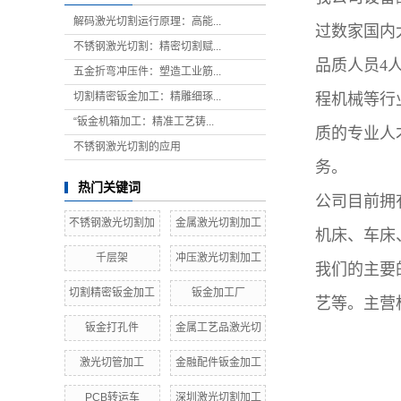
解码激光切割运行原理：高能...
过数家国内
不锈钢激光切割：精密切割赋...
品质人员4
五金折弯冲压件：塑造工业筋...
切割精密钣金加工：精雕细琢...
程机械等行
“钣金机箱加工：精准工艺铸...
质的专业人
不锈钢激光切割的应用
务。
热门关键词
公司目前拥
不锈钢激光切割加
金属激光切割加工
机床、车床
千层架
冲压激光切割加工
我们的主要
切割精密钣金加工
钣金加工厂
艺等。主营
钣金打孔件
金属工艺品激光切
激光切管加工
金融配件钣金加工
PCB转运车
深圳激光切割加工