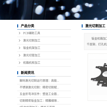
激光切割加工
产品分类
PCB辅助工具
钣金机箱加
激光切割加工
千层架、打孔机
钣金机架加工
激光切管加工
机箱机柜加工
新闻资讯
解码激光切割运行原理：高能...
不锈钢激光切割：精密切割赋...
五金折弯冲压件：塑造工业筋...
切割精密钣金加工：精雕细琢...