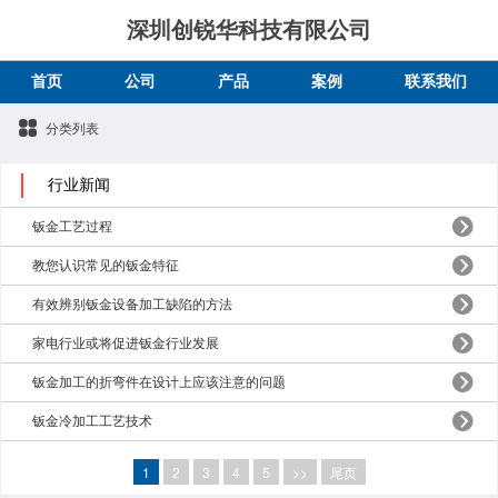
深圳创锐华科技有限公司
首页
公司
产品
案例
联系我们
分类列表
行业新闻
钣金工艺过程
教您认识常见的钣金特征
有效辨别钣金设备加工缺陷的方法
家电行业或将促进钣金行业发展
钣金加工的折弯件在设计上应该注意的问题
钣金冷加工工艺技术
1
2
3
4
5
>>
尾页