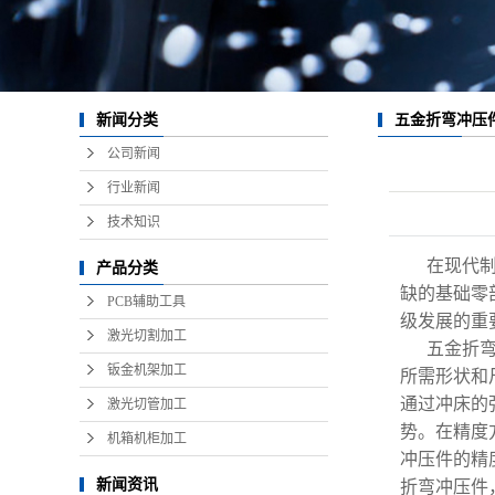
五金折弯冲压
新闻分类
能
公司新闻
行业新闻
技术知识
在现代
产品分类
缺的基础零
PCB辅助工具
级发展的重
激光切割加工
五金折
钣金机架加工
所需形状和
通过冲床的
激光切管加工
势。在精度
机箱机柜加工
冲压件的精
新闻资讯
折弯冲压件