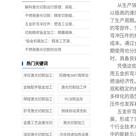
从生产
解码激光切割运行原理：高能...
以极高的速
不锈钢激光切割：精密切割赋...
了生产周期
五金折弯冲压件：塑造工业筋...
的零部件，
切割精密钣金加工：精雕细琢...
弯冲压件的
“钣金机箱加工：精准工艺铸...
成本。通过
不锈钢激光切割的应用
期使用也分
时，具备良
热门关键词
凭借这
用五金折弯
冲压激光切割加工
防静电SMT周转台
燃油经济性
金融配件钣金加工
激光切割加工件
观和稳定的
多样化的造
焊接激光切割加工
PCB转运车
压件也发挥
折弯激光切割加工
铜球自动清洗机
五金折
展，形成了
金属工艺品激光切
激光切割加工
个行业技术
中的能耗与
深圳激光切割加工
冷风快速加热设备