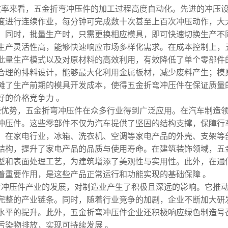
效率来看，五金折弯冲压件的加工过程高度自动化。先进的冲压
度进行连续作业，每分钟可完成数十次甚至上百次冲压动作，大
。同时，批量生产时，只需更换相应模具，即可快速切换生产不
生产灵活性高，能够快速响应市场多样化需求。在成本控制上，
批量生产模式以及对原材料的高效利用，有效降低了单个零部件
合理的排料设计，能够最大化利用金属板材，减少废料产生；模
摊了生产前期的模具开发成本，使得五金折弯冲压件在保证质量
好的价格竞争力 。
些优势，五金折弯冲压件在众多行业得到广泛应用。在汽车制造
冲压件。这些零部件不仅为汽车提供了坚固的结构支撑，保障行
。在家电行业，冰箱、洗衣机、空调等家电产品的外壳、支架等
结构，提升了家电产品的品质与使用寿命。在建筑装饰领域，五
型和表面处理工艺，为建筑增添了美观性与实用性。此外，在通
着重要作用，是这些产品正常运行和功能实现的基础保障 。
弯冲压件产业的发展，对制造业产生了积极且深远的影响。它推
完整的产业链条。同时，随着行业竞争的加剧，企业不断加大研
水平的提升。此外，五金折弯冲压件企业还积极响应绿色制造号
污染物排放，实现可持续发展 。