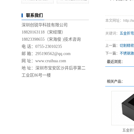
联系我们
本文网址：http://ww
深圳创锐华科技有限公司
18820163118（宋经理）
关键词：
五金折弯
18823398655（宋海俊 )技术咨询
上一篇：
切割精密
电 话：0755-23010235
邮 箱：295190562@qq.com
下一篇：
不锈钢激
网 址：
www.cruihua.com
最近浏览：
地 址：深圳市宝安区沙井后亭第二
工业区86号一楼
相关产品：
五金折