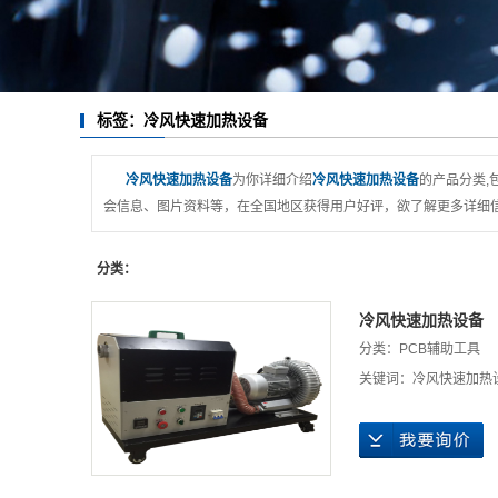
标签：冷风快速加热设备
冷风快速加热设备
为你详细介绍
冷风快速加热设备
的产品分类,
会信息、图片资料等，在全国地区获得用户好评，欲了解更多详细信
分类：
冷风快速加热设备
分类：
PCB辅助工具
关键词：
冷风快速加热