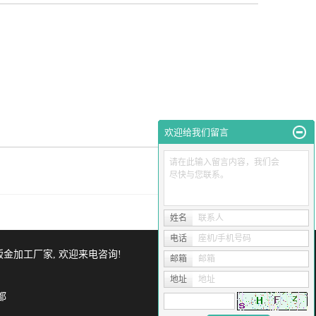
欢迎给我们留言
请在此输入留言内容，我们会
尽快与您联系。
姓名
联系人
电话
座机/手机号码
钣金加工厂家
, 欢迎来电咨询!
邮箱
邮箱
地址
地址
都