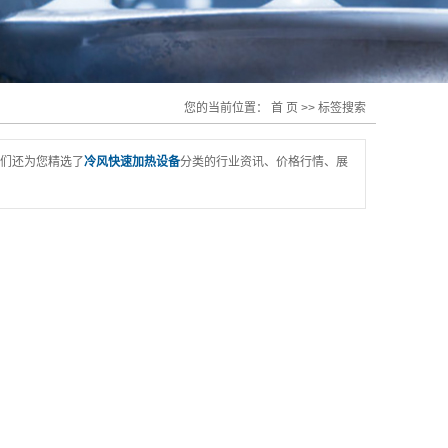
您的当前位置：
首 页
>> 标签搜索
们还为您精选了
冷风快速加热设备
分类的行业资讯、价格行情、展