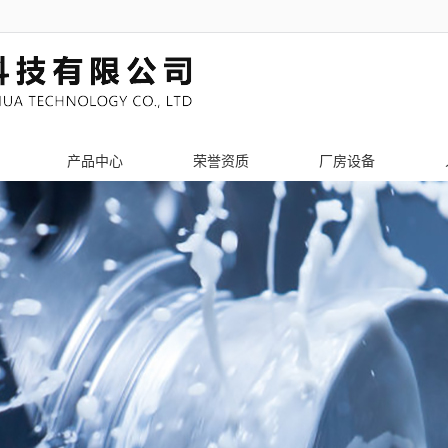
产品中心
荣誉资质
厂房设备
PCB辅助工具
激光切割加工
钣金机架加工
激光切管加工
机箱机柜加工