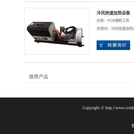
冷风快速加热设备
分类：
PCB辅助工具
关键词：
冷风快速加热
推荐产品
Copyright © http://w