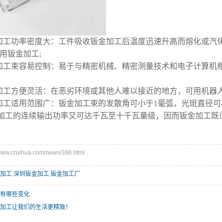
工功率密度大：工件吸收钣金加工后温度迅速升高而熔化或汽化
用钣金加工;
工束容易控制：易于与精密机械、精密测量技术和电子计算机
工方便灵活：在恶劣环境或其他人难以接近的地方，可用机器
工适用范围广：钣金加工束的发散角可小于1毫弧，光斑直径可小
加工的连续输出功率又可达千瓦至十千瓦量级，因而钣金加工既适
w.cruihua.com/news/396.html
加工
,
深圳钣金加工
,
钣金加工厂
有哪些变化
加工让我们的生活更精致！