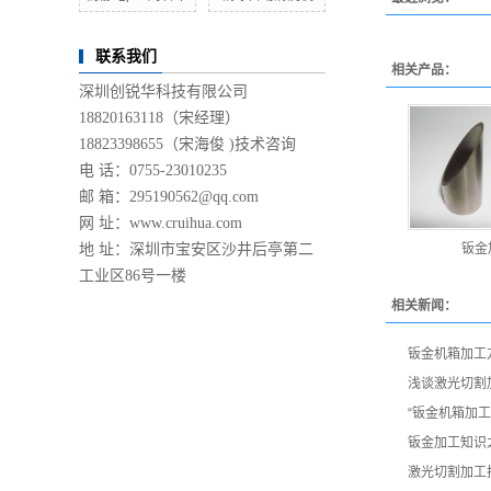
联系我们
相关产品：
深圳创锐华科技有限公司
18820163118（宋经理）
18823398655（宋海俊 )技术咨询
电 话：0755-23010235
邮 箱：295190562@qq.com
网 址：
www.cruihua.com
地 址：深圳市宝安区沙井后亭第二
钣金
工业区86号一楼
相关新闻：
钣金机箱加工
浅谈激光切割
“钣金机箱加
钣金加工知识
激光切割加工