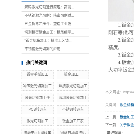
解码激光切割运行原理：高能...
不锈钢激光切割：精密切割赋...
五金折弯冲压件：塑造工业筋...
1.钣金加
刚石等)也可
切割精密钣金加工：精雕细琢...
2.钣金加
“钣金机箱加工：精准工艺铸...
精度;
不锈钢激光切割的应用
3.钣金加
4.钣金加
热门关键词
大功率钣金
钣金手板加工
钣金加工厂
冲压激光切割加工
焊接激光切割加工
本文网址：http://ww
激光切割加工件
深圳激光切割加工
关键词：
钣金机箱
PCB转运车
不锈钢转运车
上一篇：
钣金加工
激光切割加工
钣金加工厂家
下一篇：
关于钣金
防静电pcb周转车
铜球自动清洗机
最近浏览：